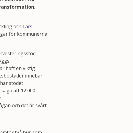
ransformation.
eckling och
Lars
ingar för kommunerna
 investeringsstöd
byggs
r haft en viktig
etsbostäder innebär
har stödet
t säga att 12 000
n.
ågan och det är svårt
 jämför två hus som