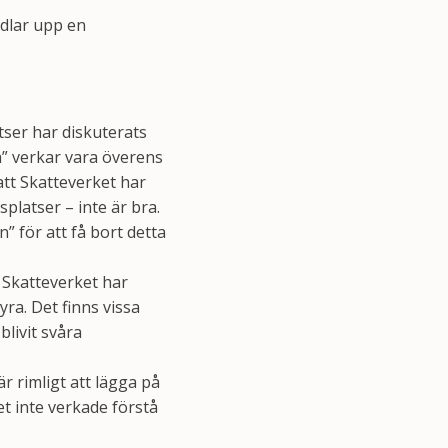
andlar upp en
ser har diskuterats
la” verkar vara överens
att Skatteverket har
platser – inte är bra.
” för att få bort detta
 Skatteverket har
ra. Det finns vissa
livit svåra
är rimligt att lägga på
et inte verkade förstå