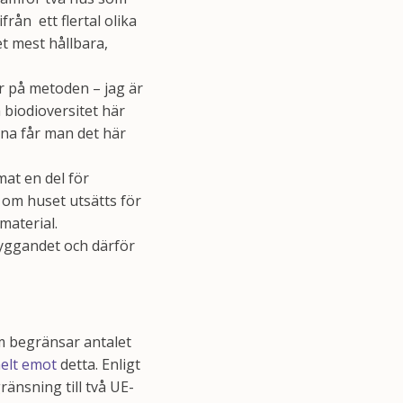
rån ett flertal olika
t mest hållbara,
r på metoden – jag är
 biodioversitet här
na får man det här
mat en del för
 om huset utsätts för
material.
byggandet och därför
m begränsar antalet
elt emot
detta. Enligt
änsning till två UE-