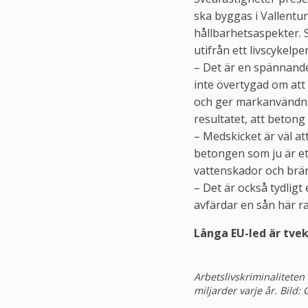
ska byggas i Vallentu
hållbarhetsaspekter. 
utifrån ett livscykelpe
– Det är en spännande
inte övertygad om att 
och ger markanvändni
resultatet, att betong 
– Medskicket är väl att
betongen som ju är et
vattenskador och brän
– Det är också tydlig
avfärdar en sån här r
Långa EU-led är tvek
Arbetslivskriminalitete
miljarder varje år. Bild: