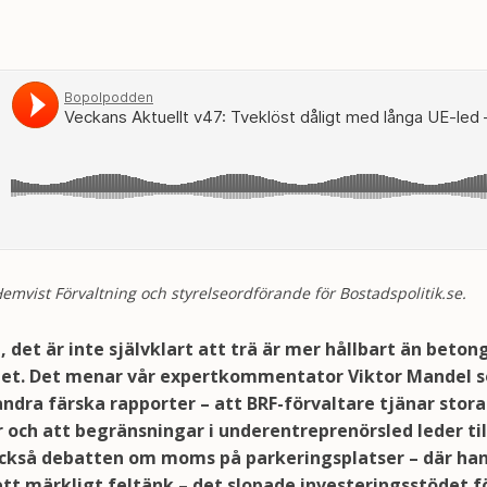
: Tveklöst dåligt med långa UE-led – feltänk i P-momsfrågan – betong är hållbart
Hemvist Förvaltning och styrelseordförande för Bostadspolitik.se.
, det är inte självklart att trä är mer hållbart än bet
et. Det menar vår expertkommentator Viktor Mandel s
 andra färska rapporter – att BRF-förvaltare tjänar stor
 och att begränsningar i underentreprenörsled leder til
kså debatten om moms på parkeringsplatser – där ha
tt märkligt feltänk – det slopade investeringsstödet f