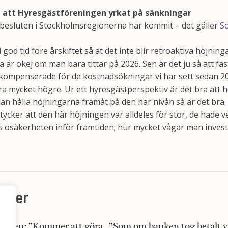
 att Hyresgästföreningen yrkat på sänkningar
besluten i Stockholmsregionerna har kommit – det gäller
So
 god tid före årskiftet så at det inte blir retroaktiva höjnin
a är okej om man bara tittar på 2026. Sen är det ju så att fa
 kompenserade för de kostnadsökningar vi har sett sedan 202
a mycket högre. Ur ett hyresgästperspektiv är det bra att h
man hålla höjningarna framåt på den här nivån så är det bra.
cker att den här höjningen var alldeles för stor, de hade ve
 osäkerheten inför framtiden; hur mycket vågar man investe
heter
msen: ”Kommer att göra
”Som om banken tog betalt va