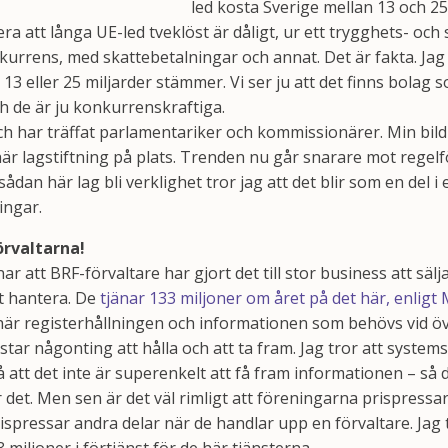
led kosta Sverige mellan 13 och 25
era att långa UE-led tveklöst är dåligt, ur ett trygghets- oc
kurrens, med skattebetalningar och annat. Det är fakta. Jag 
 13 eller 25 miljarder stämmer. Vi ser ju att det finns bolag s
 de är ju konkurrenskraftiga.
och har träffat parlamentariker och kommissionärer. Min bild ä
här lagstiftning på plats. Trenden nu går snarare mot regel
ådan här lag bli verklighet tror jag att det blir som en del i
ingar.
örvaltarna!
att BRF-förvaltare har gjort det till stor business att säl
tt hantera. De
tjänar 133 miljoner om året på det här, enlig
 här registerhållningen och informationen som behövs vid öve
star någonting att hålla och att ta fram. Jag tror att syste
 att det inte är superenkelt att få fram informationen – så de
r det. Men sen är det väl rimligt att föreningarna prispress
pressar andra delar när de handlar upp en förvaltare. Jag t