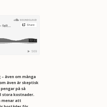
ong – även om många
om även är skeptisk
a pengar på så
l stora kostnader.
n menar att
ör bostäder för