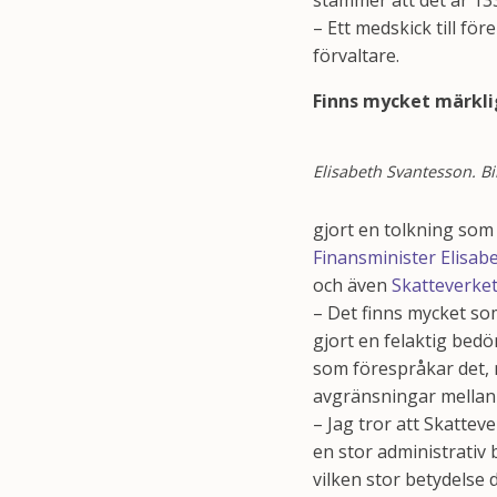
stämmer att det är 133
– Ett medskick till för
förvaltare.
Finns mycket märkli
Elisabeth Svantesson. B
gjort en tolkning som
Finansminister Elisab
och även
Skatteverke
– Det finns mycket so
gjort en felaktig bedö
som förespråkar det, 
avgränsningar mellan 
– Jag tror att Skatteve
en stor administrativ 
vilken stor betydelse 