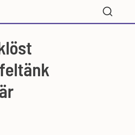
klöst
feltänk
är