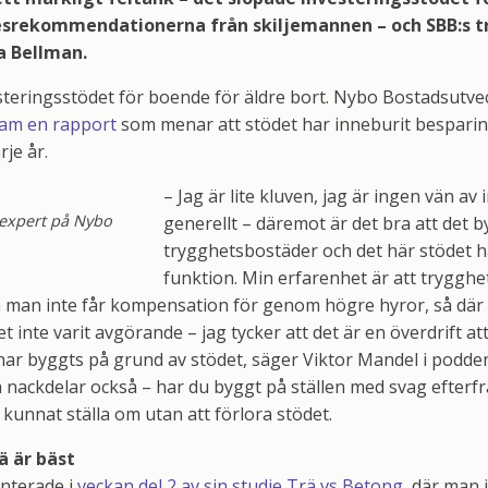
resrekommendationerna från skiljemannen – och SBB:s t
a Bellman.
vesteringsstödet för boende för äldre bort. Nybo Bostadsutv
ram en rapport
som menar att stödet har inneburit bespar
je år.
– Jag är lite kluven, jag är ingen vän av
expert på Nybo
generellt – däremot är det bra att det 
trygghetsbostäder och det här stödet ha
funktion. Min erfarenhet är att tryggh
 man inte får kompensation för genom högre hyror, så där 
t inte varit avgörande – jag tycker att det är en överdrift at
ar byggts på grund av stödet, säger Viktor Mandel i podde
a nackdelar också – har du byggt på ställen med svag efterfr
e kunnat ställa om utan att förlora stödet.
rä är bäst
nterade i
veckan del 2 av sin studie Trä vs Betong
, där man