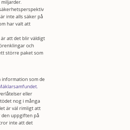
 miljarder.
h säkerhetsperspektiv
är inte alls säker på
om har valt att
r att det blir väldigt
förenklingar och
 ett större paket som
ja information som de
t Mäklarsamfundet.
rlåtelser eller
mstödet nog i många
t är väl rimligt att
ar den uppgiften på
ror inte att det