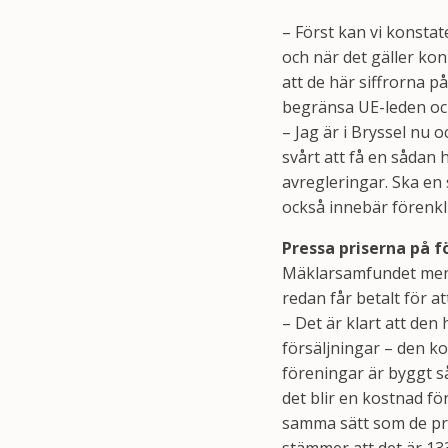
– Först kan vi konstat
och när det gäller kon
att de här siffrorna på
begränsa UE-leden och
– Jag är i Bryssel nu 
svårt att få en sådan 
avregleringar. Ska en s
också innebär förenkl
Pressa priserna på f
Mäklarsamfundet menar 
redan får betalt för a
– Det är klart att den
försäljningar – den ko
föreningar är byggt så
det blir en kostnad fö
samma sätt som de pris