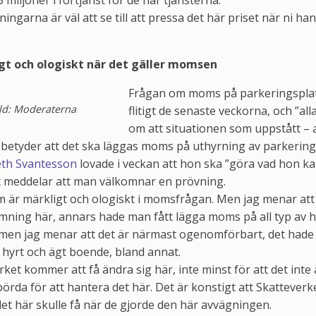
 miljoner i förtjänst för de här tjänsterna.
eningarna är väl att se till att pressa det här priset när ni h
gt och ologiskt när det gäller momsen
Frågan om moms på parkeringsplat
ild: Moderaterna
flitigt de senaste veckorna, och ”al
om att situationen som uppstått – 
 betyder att det ska läggas moms på uthyrning av parkerings
eth Svantesson
lovade i veckan att hon ska ”göra vad hon kan
t
meddelar att man välkomnar en prövning.
m är märkligt och ologiskt i momsfrågan. Men jag menar att
mning här, annars hade man fått lägga moms på all typ av hy
men jag menar att det är närmast ogenomförbart, det hade b
hyrt och ägt boende, bland annat.
rket kommer att få ändra sig här, inte minst för att det inte 
börda för att hantera det här. Det är konstigt att Skatteverk
det här skulle få när de gjorde den här avvägningen.