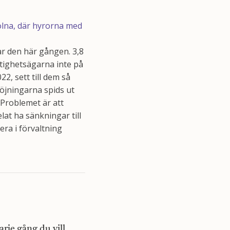
lna, där hyrorna med
gar den här gången. 3,8
stighetsägarna inte på
2, sett till dem så
öjningarna spids ut
 Problemet är att
lat ha sänkningar till
ra i förvaltning
rje gång du vill