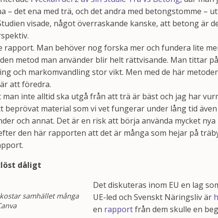
na – det ena med trä, och det andra med betongstomme – utif
Studien visade, något överraskande kanske, att betong är de
rspektiv.
 rapport. Man behöver nog forska mer och fundera lite me
den metod man använder blir helt rättvisande. Man tittar på
ng och markomvandling stor vikt. Men med de här metoder
är att föredra.
 man inte alltid ska utgå från att trä är bäst och jag har vur
t beprövat material som vi vet fungerar under lång tid även
der och annat. Det är en risk att börja använda mycket nya 
t efter den här rapporten att det är många som hejar på trä
apport.
löst dåligt
Det diskuteras inom EU en lag so
n kostar samhället många
UE-led och Svenskt Näringsliv är
h
 Canva
en
rapport
från dem skulle en begr