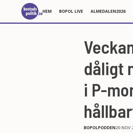
HEM
BOPOL LIVE
ALMEDALEN2026
Veckan
dåligt 
i P-mo
hållbar
BOPOLPODDEN
20 NOV 