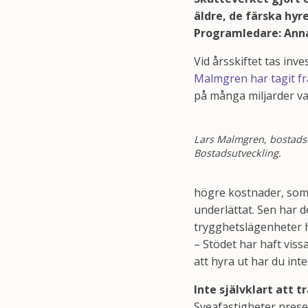
äldre, de färska hy
Programledare: Ann
Vid årsskiftet tas in
Malmgren har tagit f
på många miljarder var
Lars Malmgren, bostads
Bostadsutveckling.
högre kostnader, som
underlättat. Sen har de
trygghetslägenheter h
– Stödet har haft viss
att hyra ut har du int
Inte självklart att t
Sveafastigheter prese