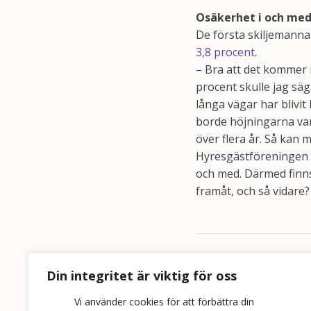
Osäkerhet i och med
De första skiljemanna
3,8 procent
.
– Bra att det kommer i
procent skulle jag säg
långa vägar har blivit
borde höjningarna var
över flera år. Så kan 
Hyresgästföreningen ty
och med. Därmed finns
framåt, och så vidare?
Relaterade ny
Din integritet är viktig för oss
Vi använder cookies för att förbättra din
Svantesson om p-mo