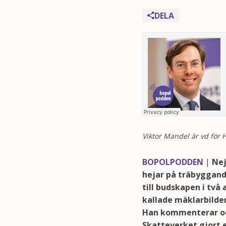
DELA
Bopolpodden
·
Veckans Aktuellt v47
Viktor Mandel är vd för 
BOPOLPODDEN
|
Nej
hejar på träbyggand
till budskapen i två
kallade mäklarbilder
Han kommenterar oc
Skatteverket gjort e