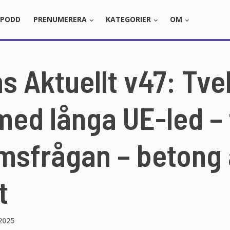
PODD
PRENUMERERA
KATEGORIER
OM
s Aktuellt v47: Tve
med långa UE-led – 
msfrågan – betong 
t
2025