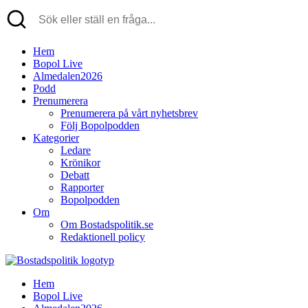
Hem
Bopol Live
Almedalen2026
Podd
Prenumerera
Prenumerera på vårt nyhetsbrev
Följ Bopolpodden
Kategorier
Ledare
Krönikor
Debatt
Rapporter
Bopolpodden
Om
Om Bostadspolitik.se
Redaktionell policy
Hem
Bopol Live