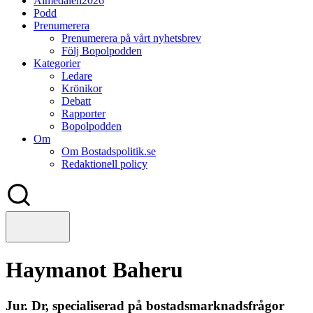
Almedalen2026
Podd
Prenumerera
Prenumerera på vårt nyhetsbrev
Följ Bopolpodden
Kategorier
Ledare
Krönikor
Debatt
Rapporter
Bopolpodden
Om
Om Bostadspolitik.se
Redaktionell policy
Haymanot Baheru
Jur. Dr, specialiserad på bostadsmarknadsfrågor