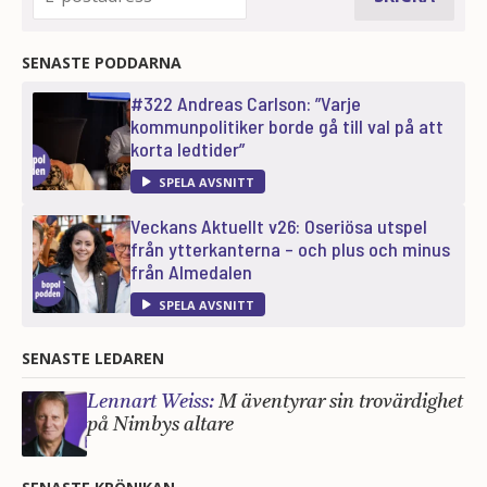
SENASTE PODDARNA
#322 Andreas Carlson: ”Varje
kommunpolitiker borde gå till val på att
korta ledtider”
SPELA AVSNITT
Veckans Aktuellt v26: Oseriösa utspel
från ytterkanterna – och plus och minus
från Almedalen
SPELA AVSNITT
SENASTE LEDAREN
Lennart Weiss:
M äventyrar sin trovärdighet
på Nimbys altare