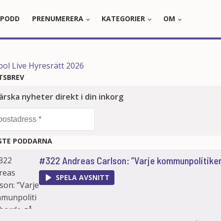
PODD
PRENUMERERA
KATEGORIER
OM
TSBREV
STE PODDARNA
#322 Andreas Carlson: ”Varje kommunpolitiker b
SPELA AVSNITT