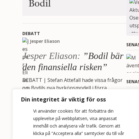
Bodil
DEBATT
Jesper Eliason
SENA
Jesper Eliason:
”Bodil bär
den finansiella risken”
DEBATT | Stefan Attefall hade vissa frågor
SENA
om Bodils nya hyrköpsmodell i förra
Veckans Aktuellt. Jesper Eliason, vd och
Din integritet är viktig för oss
grundare av Bodil,…
Vi använder cookies för att förbättra din
upplevelse på webbplatsen, visa anpassat
MEST
innehåll och analysera vår trafik. Genom att
klicka på ”Acceptera alla” samtycker du till vår