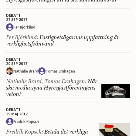
Hyresgästföreningen att ta sitt samhällsansvar
DEBATT
27 SEP 2017
Per Björklind
Per Björklind:
Fastighetsägarnas uppfattning är
verklighetsfrånvänd
DEBATT
20 SEP 2017
Nathalie Brard
Tomas Ernhagen
Nathalie Brard, Tomas Ernhagen:
När
ska media syna Hyresgästföreningens
veton?
DEBATT
29 MAJ 2017
Fredrik Kopsch
Fredrik Kopsch:
Betala det verkliga