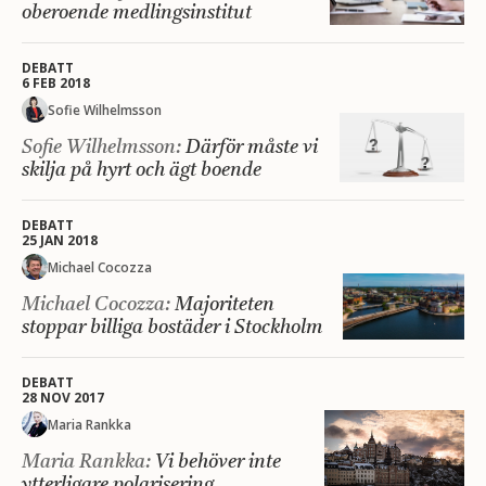
oberoende medlingsinstitut
DEBATT
6 FEB 2018
Sofie Wilhelmsson
Sofie Wilhelmsson:
Därför måste vi
skilja på hyrt och ägt boende
DEBATT
25 JAN 2018
Michael Cocozza
Michael Cocozza:
Majoriteten
stoppar billiga bostäder i Stockholm
DEBATT
28 NOV 2017
Maria Rankka
Maria Rankka:
Vi behöver inte
ytterligare polarisering