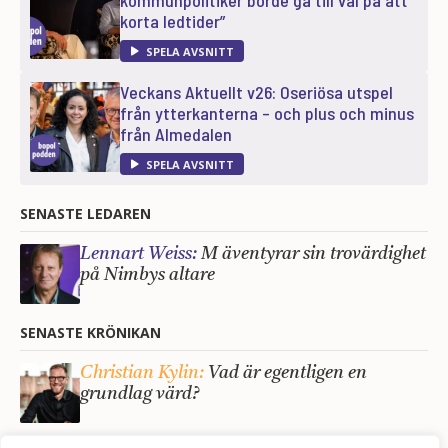
kommunpolitiker borde gå till val på att
korta ledtider”
SPELA AVSNITT
Veckans Aktuellt v26: Oseriösa utspel
från ytterkanterna – och plus och minus
från Almedalen
SPELA AVSNITT
SENASTE LEDAREN
Lennart Weiss:
M äventyrar sin trovärdighet
på Nimbys altare
SENASTE KRÖNIKAN
Christian Kylin:
Vad är egentligen en
grundlag värd?