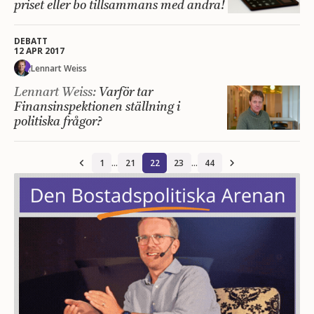
priset eller bo tillsammans med andra!
DEBATT
12 APR 2017
Lennart Weiss
Lennart Weiss:
Varför tar
Finansinspektionen ställning i
politiska frågor?
1
…
21
22
23
…
44

