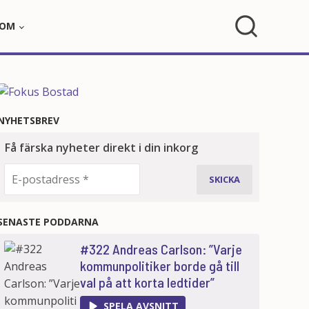
OM
NYHETSBREV
SENASTE PODDARNA
#322 Andreas Carlson: ”Varje
kommunpolitiker borde gå till
val på att korta ledtider”
SPELA AVSNITT