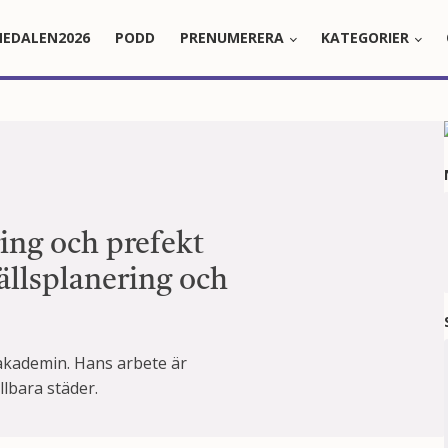
EDALEN2026
PODD
PRENUMERERA
KATEGORIER
ing och prefekt
ällsplanering och
akademin. Hans arbete är
llbara städer.