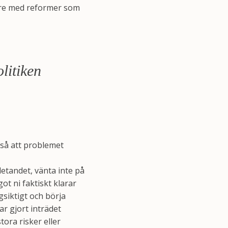
dare med reformer som
litiken
kså att problemet
sletandet, vänta inte på
ot ni faktiskt klarar
siktigt och börja
ar gjort inträdet
tora risker eller