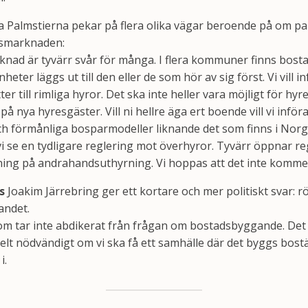
Palmstierna pekar på flera olika vägar beroende på om paret
dsmarknaden:
ad är tyvärr svår för många. I flera kommuner finns bost
ter läggs ut till den eller de som hör av sig först. Vi vill in
r till rimliga hyror. Det ska inte heller vara möjligt för hyre
 nya hyresgäster. Vill ni hellre äga ert boende vill vi införa
 förmånliga bosparmodeller liknande det som finns i Norge
 vi se en tydligare reglering mot överhyror. Tyvärr öppnar 
ning på andrahandsuthyrning. Vi hoppas att det inte kommer
s
Joakim Järrebring ger ett kortare och mer politiskt svar: rö
andet.
som tar inte abdikerat från frågan om bostadsbyggande. Det 
helt nödvändigt om vi ska få ett samhälle där det byggs bost
i.