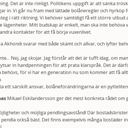
ing. Det är inte rimligt. Politikens uppgift är att sänka trös
gar in. Vi går nu fram med lättade bolåneregler och hyrköp
steg i rätt riktning. Vi behöver samtidigt få ett större utbu
e lägenheter. Mitt budskap är enkelt, man ska inte behöva v
 andra kontakter för att få börja vuxenlivet.
za Akhondi svarar med både skämt och allvar, och lyfter behov
 inte… Nej, jag skojar. Jag förstår att det är tufft idag, om m
tsar in handpenningen för att prata klarspråk. Det är därför
ga behövs, för vi har en generation nu som kommer att få all
.
a ett särskilt ansvar, bolåneförändringarna är en pytteliten
nas
Mikael Eskilandersson ger det mest konkreta rådet om g
öjligheter och möjliga pendlingsavstånd! Där bostadsbristen
t pendla också bäst. Det finns exempelvis många bostäder 
l.