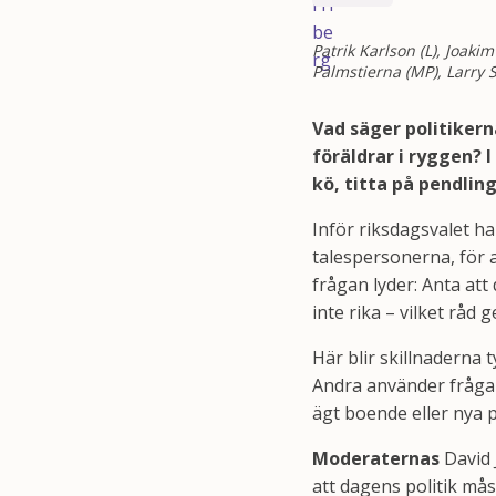
Patrik Karlson (L), Joaki
Palmstierna (MP), Larry S
Vad säger politikerna
föräldrar i ryggen? I
kö, titta på pendling
Inför riksdagsvalet har
talespersonerna, för a
frågan lyder: Anta att 
inte rika – vilket råd 
Här blir skillnaderna 
Andra använder frågan 
ägt boende eller nya p
Moderaternas
David 
att dagens politik måst