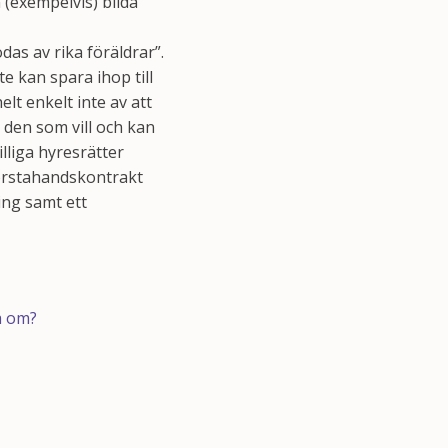
 (exempelvis) bilda
das av rika föräldrar”.
e kan spara ihop till
lt enkelt inte av att
den som vill och kan
lliga hyresrätter
 förstahandskontrakt
ng samt ett
a om?