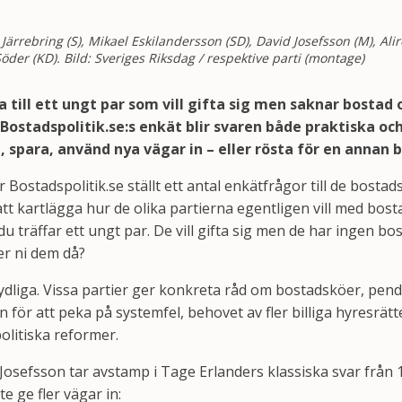
m Järrebring (S), Mikael Eskilandersson (SD), David Josefsson (M), A
öder (KD). Bild: Sveriges Riksdag / respektive parti (montage)
 till ett ungt par som vill gifta sig men saknar bostad 
 Bostadspolitik.se:s enkät blir svaren både praktiska och p
, spara, använd nya vägar in – eller rösta för en annan 
 Bostadspolitik.se ställt ett antal enkätfrågor till de bostad
tt kartlägga hur de olika partierna egentligen vill med bost
du träffar ett ungt par. De vill gifta sig men de har ingen bo
ger ni dem då?
tydliga. Vissa partier ger konkreta råd om bostadsköer, pen
för att peka på systemfel, behovet av fler billiga hyresrätter
olitiska reformer.
Josefsson tar avstamp i Tage Erlanders klassiska svar från
e ge fler vägar in: