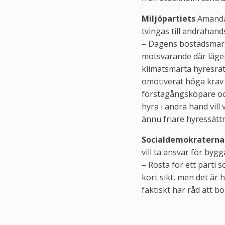
Miljöpartiets
Amanda 
tvingas till andrahan
– Dagens bostadsmarkn
motsvarande där lägenhe
klimatsmarta hyresrätte
omotiverat höga krav på
förstagångsköpare och
hyra i andra hand vill
ännu friare hyressätt
Socialdemokraterna
vill ta ansvar för bygg
– Rösta för ett parti 
kort sikt, men det är 
faktiskt har råd att bo 