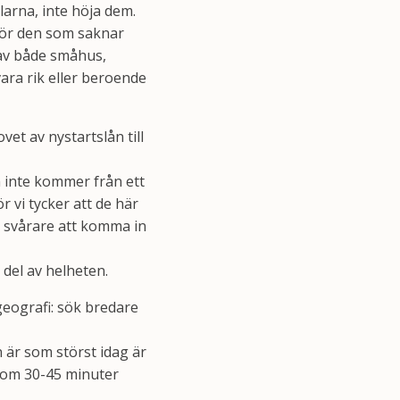
klarna, inte höja dem.
 för den som saknar
d av både småhus,
ara rik eller beroende
et av nystartslån till
an inte kommer från ett
 vi tycker att de här
t svårare att komma in
 del av helheten.
eografi: sök bredare
 är som störst idag är
inom 30-45 minuter