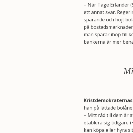
– När Tage Erlander (
ett annat svar. Reger
sparande och höjt bolå
på bostadsmarknaden. 
man sparar ihop till 
bankerna är mer benä
Mi
Kristdemokraternas
han på lättade bolåne
– Mitt råd till dem är
etablera sig tidigare 
kan köpa eller hyra s