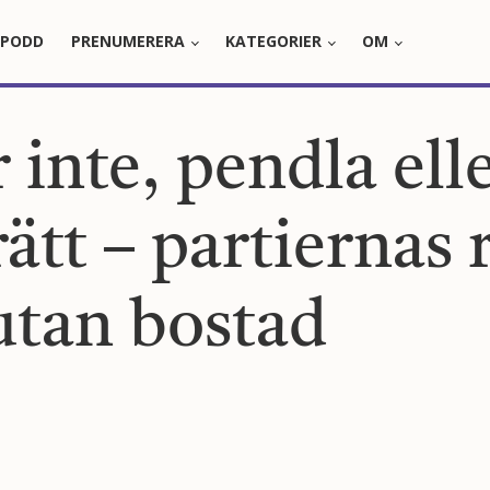
PODD
PRENUMERERA
KATEGORIER
OM
r inte, pendla ell
rätt – partiernas r
utan bostad