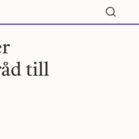
er
åd till