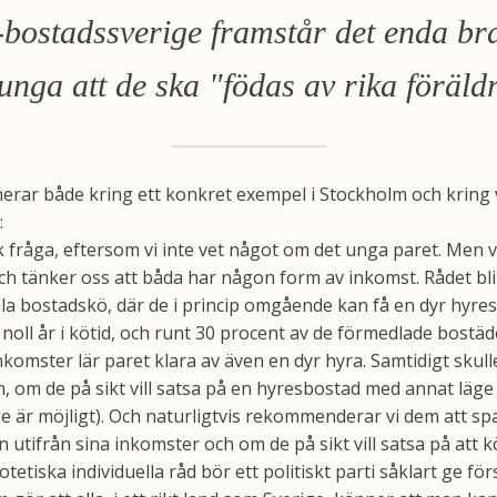
-bostadssverige framstår det enda br
l unga att de ska "födas av rika föräld
erar både kring ett konkret exempel i Stockholm och kring 
:
k fråga, eftersom vi inte vet något om det unga paret. Men vi
h tänker oss att båda har någon form av inkomst. Rådet blir d
bostadskö, där de i princip omgående kan få en dyr hyresr
 noll år i kötid, och runt 30 procent av de förmedlade bostä
inkomster lär paret klara av även en dyr hyra. Samtidigt sku
ön, om de på sikt vill satsa på en hyresbostad med annat läge
e är möjligt). Och naturligtvis rekommenderar vi dem att s
 utifrån sina inkomster och om de på sikt vill satsa på att 
etiska individuella råd bör ett politiskt parti såklart ge för