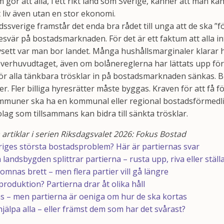
gör att alla, i ett rikt land som Sverige, känner att man kan
tt liv även utan en stor ekonomi.
ssverige framstår det enda bra rådet till unga att de ska ”fö
esvär på bostadsmarknaden. För det är ett faktum att alla int
sett var man bor landet. Många hushållsmarginaler klarar he
erhuvudtaget, även om bolånereglerna har lättats upp för 
ör alla tänkbara trösklar in på bostadsmarknaden sänkas. Bi
er. Fler billiga hyresrätter måste byggas. Kraven för att få
ommuner ska ha en kommunal eller regional bostadsförmedli
g som tillsammans kan bidra till sänkta trösklar.
 artiklar i serien Riksdagsvalet 2026: Fokus Bostad
riges största bostadsproblem? Här är partiernas svar
andsbygden splittrar partierna – rusta upp, riva eller ställ
mnas brett – men flera partier vill gå längre
produktion? Partierna drar åt olika håll
s – men partierna är oeniga om hur de ska kortas
jälpa alla – eller främst dem som har det svårast?