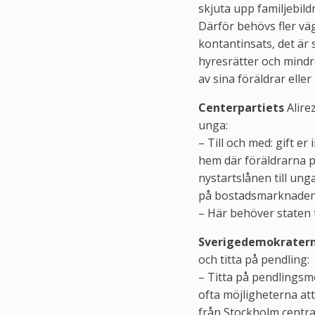
skjuta upp familjebildn
Därför behövs fler vä
kontantinsats, det är 
hyresrätter och mindr
av sina föräldrar eller
Centerpartiets
Alire
unga:
– Till och med: gift er
hem där föräldrarna py
nystartslånen till un
på bostadsmarknaden
– Här behöver staten t
Sverigedemokrater
och titta på pendling:
– Titta på pendlingsm
ofta möjligheterna at
från Stockholm centra