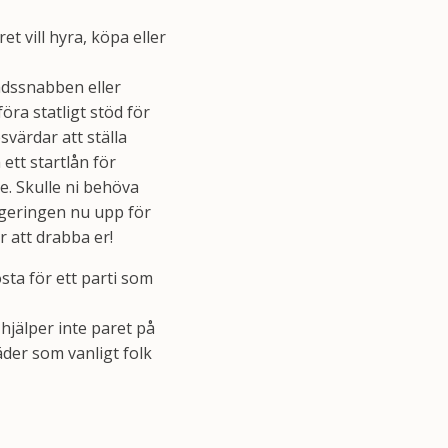
 vill hyra, köpa eller
adssnabben eller
föra statligt stöd för
svärdar att ställa
 ett startlån för
. Skulle ni behöva
regeringen nu upp för
 att drabba er!
sta för ett parti som
hjälper inte paret på
äder som vanligt folk