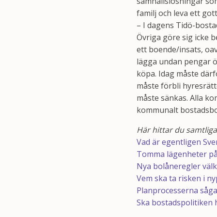
samhällslösningar som 
familj och leva ett go
– I dagens Tidö-bostad
Övriga göre sig icke b
ett boende/insats, oav
lägga undan pengar öv
köpa. Idag måste därf
måste förbli hyresrätt
måste sänkas. Alla k
kommunalt bostadsbola
Här hittar du samtliga
Vad är egentligen Sve
Tomma lägenheter på l
Nya bolåneregler välko
Vem ska ta risken i ny
Planprocesserna såga
Ska bostadspolitiken h