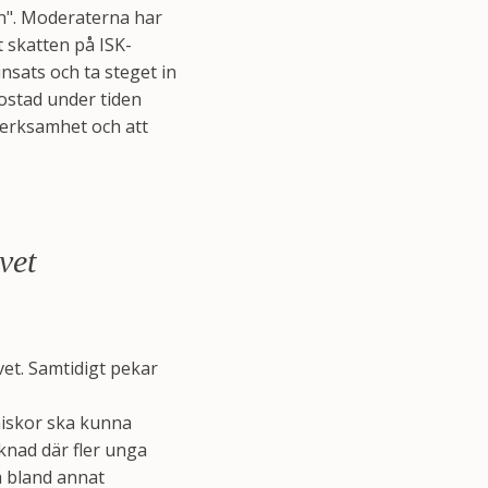
ön". Moderaterna har
 skatten på ISK-
insats och ta steget in
ostad under tiden
verksamhet och att
vet
vet. Samtidigt pekar
nniskor ska kunna
rknad där fler unga
m bland annat