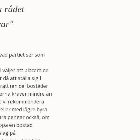
a rådet
rar"
vad partiet ser som
 väljer att placera de
å att ställa sig i
ätt (en del bostäder
derna kräver mindre än
lle vi rekommendera
 eller med lägre hyra
para pengar också, om
köpa en bostad.
slag på