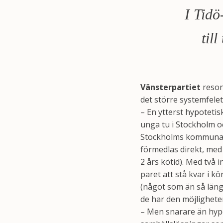
I Tidö
til
Vänsterpartiet
reson
det större systemfelet
– En ytterst hypotetis
unga tu i Stockholm oc
Stockholms kommunala 
förmedlas direkt, med
2 års kötid). Med två 
paret att stå kvar i k
(något som än så läng
de har den möjligheten
– Men snarare än hypot