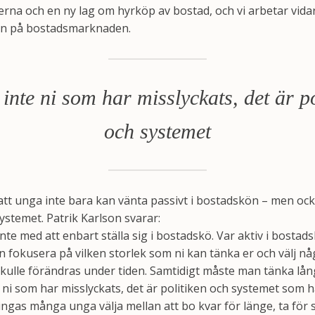
lerna och en ny lag om hyrköp av bostad, och vi arbetar vi
 in på bostadsmarknaden.
 inte ni som har misslyckats, det är po
och systemet
tt unga inte bara kan vänta passivt i bostadskön – men oc
systemet. Patrik Karlson svarar:
l inte med att enbart ställa sig i bostadskö. Var aktiv i bostad
n fokusera på vilken storlek som ni kan tänka er och välj någ
ulle förändras under tiden. Samtidigt måste man tänka lång
 ni som har misslyckats, det är politiken och systemet som h
vingas många unga välja mellan att bo kvar för länge, ta för s