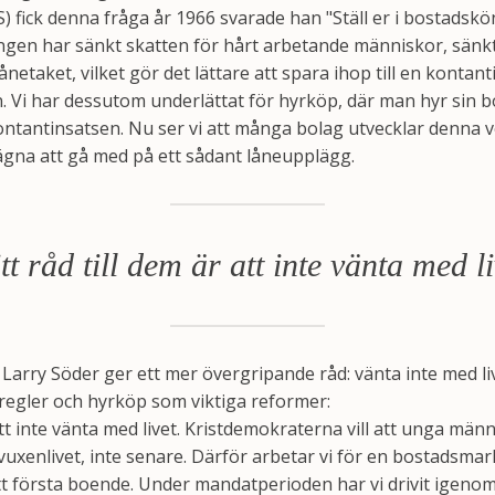
S) fick denna fråga år 1966 svarade han "Ställ er i bostadsk
ingen har sänkt skatten för hårt arbetande människor, sänkt
netaket, vilket gör det lättare att spara ihop till en kontant
Vi har dessutom underlättat för hyrköp, där man hyr sin b
kontantinsatsen. Nu ser vi att många bolag utvecklar denna 
gna att gå med på ett sådant låneupplägg.
tt råd till dem är att inte vänta med li
Larry Söder ger ett mer övergripande råd: vänta inte med li
regler och hyrköp som viktiga reformer:
 att inte vänta med livet. Kristdemokraterna vill att unga mä
i vuxenlivet, inte senare. Därför arbetar vi för en bostadsma
itt första boende. Under mandatperioden har vi drivit igeno