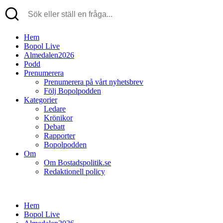
Hem
Bopol Live
Almedalen2026
Podd
Prenumerera
Prenumerera på vårt nyhetsbrev
Följ Bopolpodden
Kategorier
Ledare
Krönikor
Debatt
Rapporter
Bopolpodden
Om
Om Bostadspolitik.se
Redaktionell policy
Hem
Bopol Live