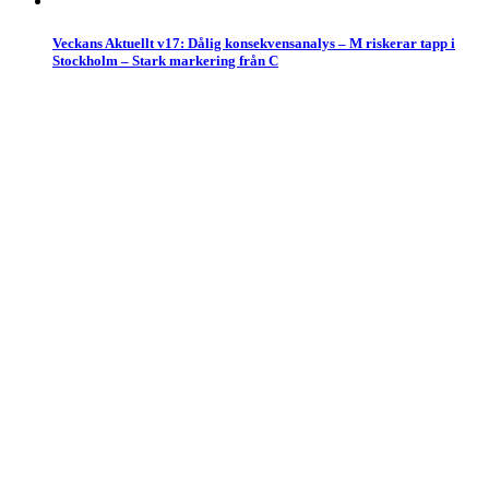
Veckans Aktuellt v17: Dålig konsekvensanalys – M riskerar tapp i
Stockholm – Stark markering från C