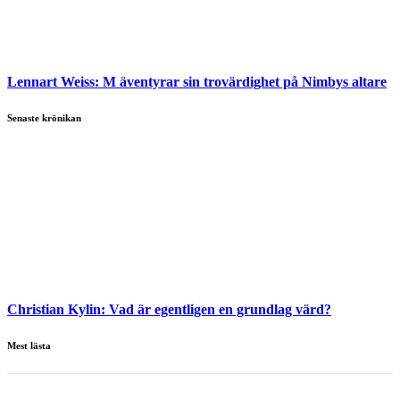
Lennart Weiss:
M äventyrar sin trovärdighet på Nimbys altare
Senaste krönikan
Christian Kylin:
Vad är egentligen en grundlag värd?
Mest lästa