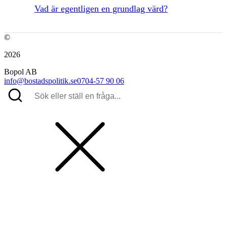
Vad är egentligen en grundlag värd?
©
2026
Bopol AB
info@bostadspolitik.se
0704-57 90 06