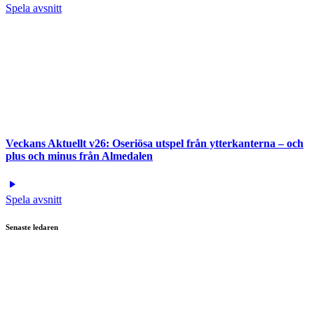
Spela avsnitt
Veckans Aktuellt v26: Oseriösa utspel från ytterkanterna – och
plus och minus från Almedalen
Spela avsnitt
Senaste ledaren