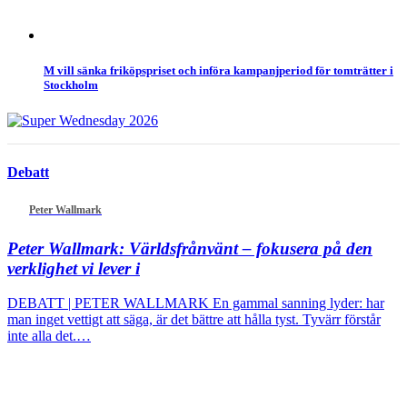
M vill sänka friköpspriset och införa kampanjperiod för tomträtter i
Stockholm
Debatt
Peter Wallmark
Peter Wallmark:
Världsfrånvänt – fokusera på den
verklighet vi lever i
DEBATT | PETER WALLMARK En gammal sanning lyder: har
man inget vettigt att säga, är det bättre att hålla tyst. Tyvärr förstår
inte alla det.…