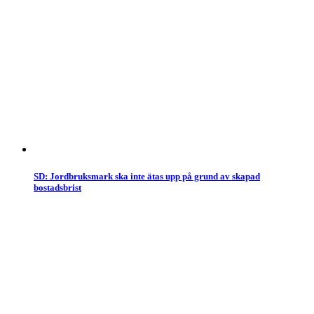
SD: Jordbruksmark ska inte ätas upp på grund av skapad
bostadsbrist