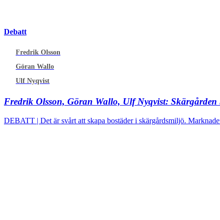
Debatt
Fredrik Olsson
Göran Wallo
Ulf Nyqvist
Fredrik Olsson, Göran Wallo, Ulf Nyqvist:
Skärgården 
DEBATT | Det är svårt att skapa bostäder i skärgårdsmiljö. Marknaden 