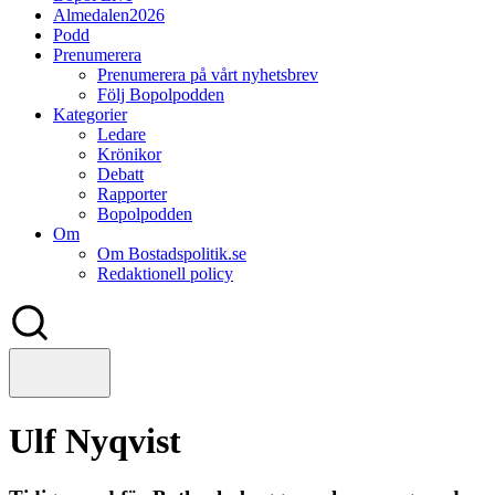
Almedalen2026
Podd
Prenumerera
Prenumerera på vårt nyhetsbrev
Följ Bopolpodden
Kategorier
Ledare
Krönikor
Debatt
Rapporter
Bopolpodden
Om
Om Bostadspolitik.se
Redaktionell policy
Ulf Nyqvist