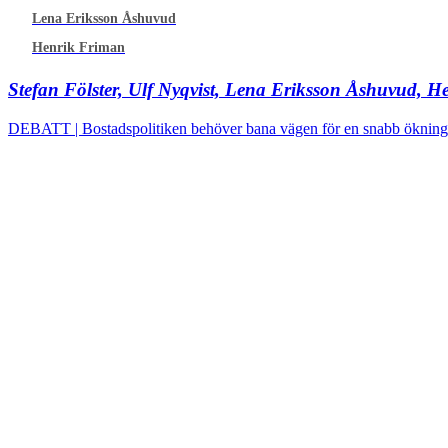
Lena Eriksson Åshuvud
Henrik Friman
Stefan Fölster, Ulf Nyqvist, Lena Eriksson Åshuvud, 
DEBATT | Bostadspolitiken behöver bana vägen för en snabb ökning av