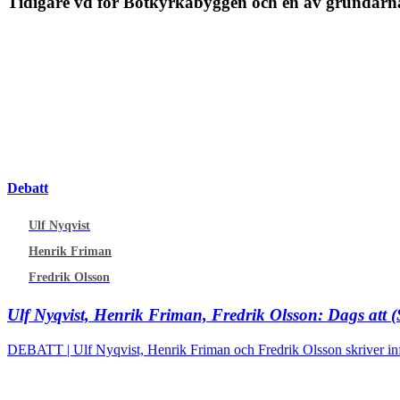
Tidigare vd för Botkyrkabyggen och en av grundarna 
Debatt
Ulf Nyqvist
Henrik Friman
Fredrik Olsson
Ulf Nyqvist, Henrik Friman, Fredrik Olsson:
Dags att 
DEBATT | Ulf Nyqvist, Henrik Friman och Fredrik Olsson skriver in