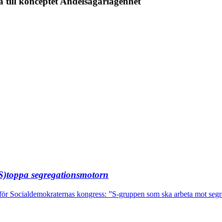
till konceptet Andelsägarlägenhet
(S)toppa segregationsmotorn
för Socialdemokraternas kongress: ”S-gruppen som ska arbeta mot se