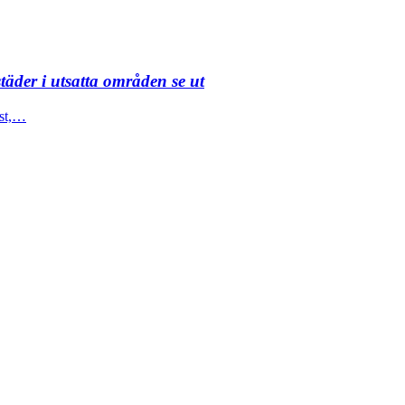
täder i utsatta områden se ut
ist,…