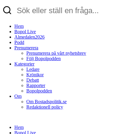
Hem
Bopol Live
Almedalen2026
Podd
Prenumerera
Prenumerera på vårt nyhetsbrev
Följ Bopolpodden
Kategorier
Ledare
Krönikor
Debatt
Rapporter
Bopolpodden
Om
Om Bostadspolitik.se
Redaktionell policy
Hem
Bopol Live