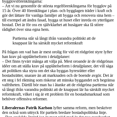
bygglovsförenklingarna:
– Att vi nu genomför de största regelförenklingarna för bygglov på
15 år. Över 40 förenklingar i plan- och bygglagen träder i kraft och
gör det lättare för vanliga familjer att bygga och renovera sina hem –
till exempel att ändra fasad, bygga ut huset eller inreda en ytterligare
bostad. Det är för oss en självklarhet att husägare ska få större
rådighet över sina egna hem.
Partierna står så långt ifrån varandra politiskt att de
knappast lär ha särskilt mycket reformkraft
På frågan om vad han är mest orolig för vid ett rödgrönt styre lyfter
han krav på upplåtelseform i detaljplaner:
– Det finns tyvärr många att välja på. Mest oroande är de rödgrönas
idéer om att ställa krav på upplåtelseform i detaljplaner, det vill säga
att politiken ska styra om det ska byggas hyresrätter eller
bostadsrätter, snarare än att marknaden och de boende avgör. Det är
ett steg i fel riktning som riskerar att minska byggandet och begränsa
valfriheten. Därtill bör man ha i åtanke att de rödgröna partierna står
så långt ifrån varandra politiskt att de knappast lär ha särskilt mycket
reformkraft, vilket i sig är ett problem för en bostadsmarknad som
behöver offensiva reformer.
Liberalernas Patrik Karlson
lyfter samma reform, men beskriver
den också som uttryck för partiets bredare bostadspolitiska linje.