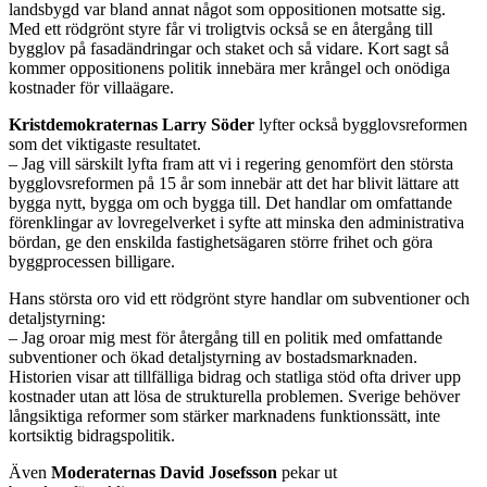
landsbygd var bland annat något som oppositionen motsatte sig.
Med ett rödgrönt styre får vi troligtvis också se en återgång till
bygglov på fasadändringar och staket och så vidare. Kort sagt så
kommer oppositionens politik innebära mer krångel och onödiga
kostnader för villaägare.
Kristdemokraternas Larry Söder
lyfter också bygglovsreformen
som det viktigaste resultatet.
– Jag vill särskilt lyfta fram att vi i regering genomfört den största
bygglovsreformen på 15 år som innebär att det har blivit lättare att
bygga nytt, bygga om och bygga till. Det handlar om omfattande
förenklingar av lovregelverket i syfte att minska den administrativa
bördan, ge den enskilda fastighetsägaren större frihet och göra
byggprocessen billigare.
Hans största oro vid ett rödgrönt styre handlar om subventioner och
detaljstyrning:
– Jag oroar mig mest för återgång till en politik med omfattande
subventioner och ökad detaljstyrning av bostadsmarknaden.
Historien visar att tillfälliga bidrag och statliga stöd ofta driver upp
kostnader utan att lösa de strukturella problemen. Sverige behöver
långsiktiga reformer som stärker marknadens funktionssätt, inte
kortsiktig bidragspolitik.
Även
Moderaternas David Josefsson
pekar ut