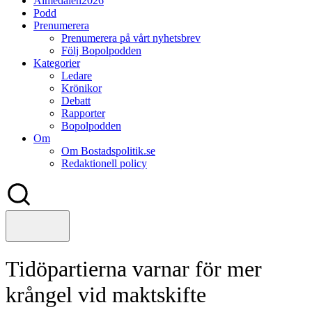
Almedalen2026
Podd
Prenumerera
Prenumerera på vårt nyhetsbrev
Följ Bopolpodden
Kategorier
Ledare
Krönikor
Debatt
Rapporter
Bopolpodden
Om
Om Bostadspolitik.se
Redaktionell policy
Tidöpartierna varnar för mer
krångel vid maktskifte