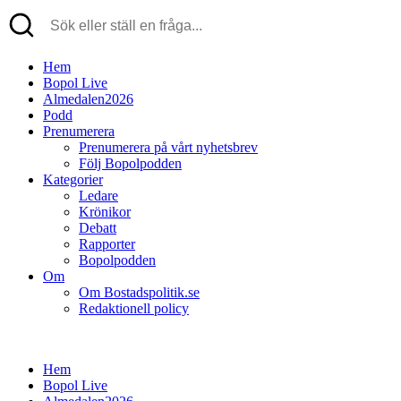
Hem
Bopol Live
Almedalen2026
Podd
Prenumerera
Prenumerera på vårt nyhetsbrev
Följ Bopolpodden
Kategorier
Ledare
Krönikor
Debatt
Rapporter
Bopolpodden
Om
Om Bostadspolitik.se
Redaktionell policy
Hem
Bopol Live