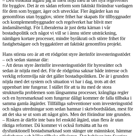
– Den enskilda åtgärd jag är mest nöjd med är det nya regelverket
för bygglov. Det är en sådan reform som faktiskt förändrar vardagen
för dem som bygger, äger och utvecklar. Fler åtgärder kan nu
genomföras utan bygglov, större frihet har skapats för tillbyggnader
och komplementbyggnader och regelverket har blivit mer
ändamålsenligt. För Liberalerna är just detta kärnan i vår
bostadspolitik och något vi vill se i ännu större utsträckning,
nämligen kortare processer, mindre byråkrati och större frihet för
fastighetsägare och byggaktörer att faktiskt genomföra projekt.
Hans största oro är att ett rödgrönt styre återinför investeringsstödet
– och sedan stannar där:
– Att deras styre återinför investeringsstödet för hyresrätter och
sedan är nöjda med det. För de rödgröna saknar både intresse och
verklig reformvilja när det gäller bostadspolitiken. De är i grunden
nöjda med det system och situation vi har i dag, trots att det
uppenbart inte fungerar. I stället för att ta itu med de stora
strukturella problemen som långsamma processer, krångliga regler
och en hyresmarknad som fungerar dåligt kommer de falla tillbaka i
samma gamla åtgärder. Tillfälliga subventioner som investeringsstöd
och några utredningar som sedan hamnar i skrivbordslådan, mest för
att det ska se ut som att något görs. Men det förändrar inte grunden.
– Risken är därför inte bara fel enskild åtgärd, utan flera år utan
riktiga reformer. Då kommer vi också fortsätta att ha en
dysfunktionell bostadsmarknad som stänger ute människor, hämmar