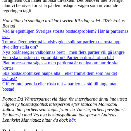
rörligheten och håller tillbaka tillväxten. Det behöver inte Sverige,
utan vi behöver fortsätta på den inslagna vägen som nuvarande
regeringen tagit.
Här hittar du samtliga artiklar i serien Riksdagsvalet 2026: Fokus
Bostad
Vad är egentligen Sveriges största bostadsproblem? Här är partiernas
svar
Tomma lägenheter på landsbygden splittrar partierna – rusta upp,
riva eller ställa om?
Nya bolåneregler välkomnas brett – men flera partier vill gå längre
Vem ska ta risken i nyproduktion? Partierna drar åt olika håll
Planprocesserna sågas – men partierna är oeniga om hur de ska
kortas
Ska bostadspolitiken hjälpa alla – eller främst dem som har det
svårast?
Gift er inte, pendla eller rösta rätt – partiernas råd till unga utan
bostad
Fotnot: Då Vänsterpartiet vid tiden för intervjuerna ännu inte utsett
någon ny bostadspolitisk talesperson efter Malcolm Momodou
Jallow, har partiets svar tagits fram via Vänsterpartiets presstjänst.
En intervju med V:s nya bostadspolitiska talesperson Andreas
Lennkvist Manriquez hittar du dock
här
.