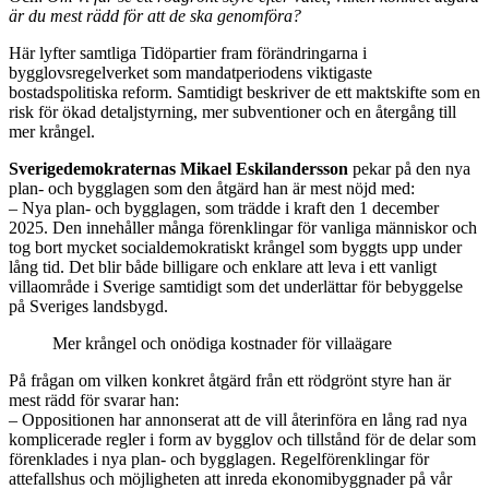
är du mest rädd för att de ska genomföra?
Här lyfter samtliga Tidöpartier fram förändringarna i
bygglovsregelverket som mandatperiodens viktigaste
bostadspolitiska reform. Samtidigt beskriver de ett maktskifte som en
risk för ökad detaljstyrning, mer subventioner och en återgång till
mer krångel.
Sverigedemokraternas Mikael Eskilandersson
pekar på den nya
plan- och bygglagen som den åtgärd han är mest nöjd med:
– Nya plan- och bygglagen, som trädde i kraft den 1 december
2025. Den innehåller många förenklingar för vanliga människor och
tog bort mycket socialdemokratiskt krångel som byggts upp under
lång tid. Det blir både billigare och enklare att leva i ett vanligt
villaområde i Sverige samtidigt som det underlättar för bebyggelse
på Sveriges landsbygd.
Mer krångel och onödiga kostnader för villaägare
På frågan om vilken konkret åtgärd från ett rödgrönt styre han är
mest rädd för svarar han:
– Oppositionen har annonserat att de vill återinföra en lång rad nya
komplicerade regler i form av bygglov och tillstånd för de delar som
förenklades i nya plan- och bygglagen. Regelförenklingar för
attefallshus och möjligheten att inreda ekonomibyggnader på vår