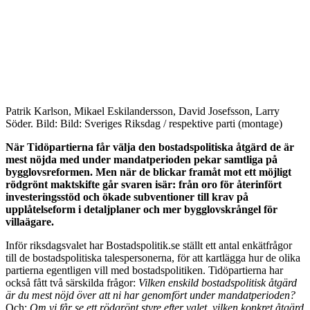
Patrik Karlson, Mikael Eskilandersson, David Josefsson, Larry
Söder. Bild: Bild: Sveriges Riksdag / respektive parti (montage)
När Tidöpartierna får välja den bostadspolitiska åtgärd de är
mest nöjda med under mandatperioden pekar samtliga på
bygglovsreformen. Men när de blickar framåt mot ett möjligt
rödgrönt maktskifte går svaren isär: från oro för återinfört
investeringsstöd och ökade subventioner till krav på
upplåtelseform i detaljplaner och mer bygglovskrångel för
villaägare.
Inför riksdagsvalet har Bostadspolitik.se ställt ett antal enkätfrågor
till de bostadspolitiska talespersonerna, för att kartlägga hur de olika
partierna egentligen vill med bostadspolitiken. Tidöpartierna har
också fått två särskilda frågor:
Vilken enskild bostadspolitisk åtgärd
är du mest nöjd över att ni har genomfört under mandatperioden?
Och:
Om vi får se ett rödgrönt styre efter valet, vilken konkret åtgärd