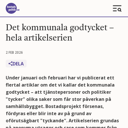
Det kommunala godtycket –
hela artikelserien
2 FEB 2026
DELA
Under januari och februari har vi publicerat ett
flertal artiklar om det vi kallar det kommunala
godtycket – att tjänstepersoner och politiker
"tycker" olika saker som får stor påverkan på
samhällsbygget. Bostadsprojekt försenas,
fördyras eller blir inte av på grund av
oförutsägbart "tyckande". Artikelserien grundas
på anonyma utsagor och case som kommer från