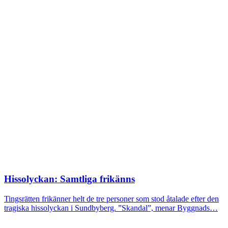
Hissolyckan: Samtliga frikänns
Tingsrätten frikänner helt de tre personer som stod åtalade efter den
tragiska hissolyckan i Sundbyberg. ”Skandal”, menar Byggnads…