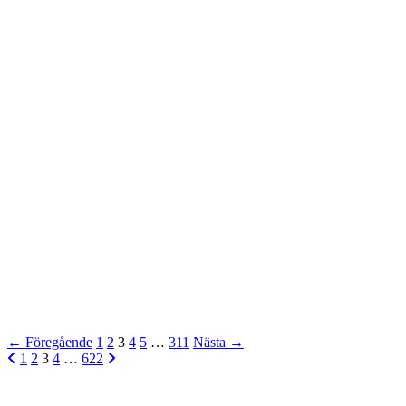
← Föregående
1
2
3
4
5
…
311
Nästa →

1
2
3
4
…
622
