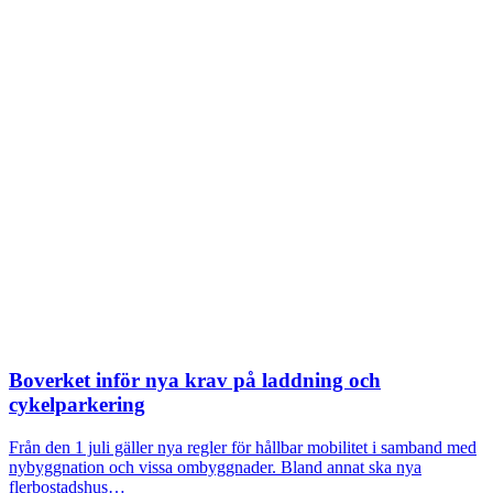
Boverket inför nya krav på laddning och
cykelparkering
Från den 1 juli gäller nya regler för hållbar mobilitet i samband med
nybyggnation och vissa ombyggnader. Bland annat ska nya
flerbostadshus…