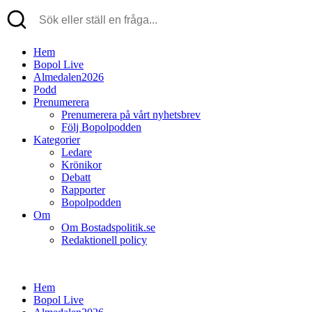
Hem
Bopol Live
Almedalen2026
Podd
Prenumerera
Prenumerera på vårt nyhetsbrev
Följ Bopolpodden
Kategorier
Ledare
Krönikor
Debatt
Rapporter
Bopolpodden
Om
Om Bostadspolitik.se
Redaktionell policy
Hem
Bopol Live