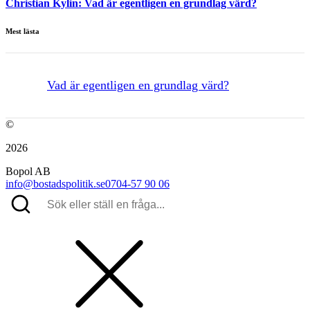
Christian Kylin:
Vad är egentligen en grundlag värd?
Mest lästa
Vad är egentligen en grundlag värd?
©
2026
Bopol AB
info@bostadspolitik.se
0704-57 90 06