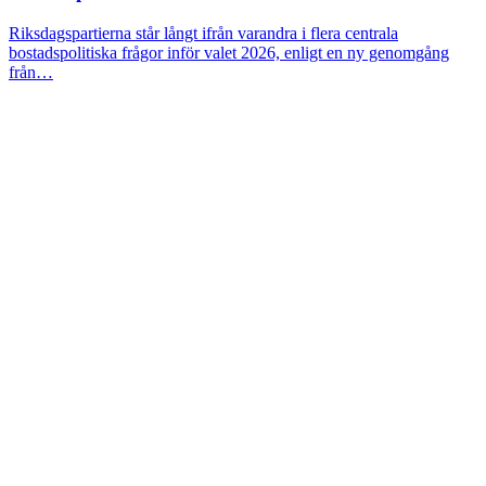
Riksdagspartierna står långt ifrån varandra i flera centrala
bostadspolitiska frågor inför valet 2026, enligt en ny genomgång
från…