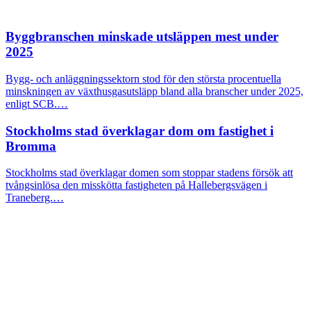
Byggbranschen minskade utsläppen mest under
2025
Bygg- och anläggningssektorn stod för den största procentuella
minskningen av växthusgasutsläpp bland alla branscher under 2025,
enligt SCB.…
Stockholms stad överklagar dom om fastighet i
Bromma
Stockholms stad överklagar domen som stoppar stadens försök att
tvångsinlösa den misskötta fastigheten på Hallebergsvägen i
Traneberg.…