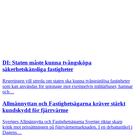
DI: Staten måste kunna tvångsköpa
säkerhetskänsliga fastigheter
Regeringen vill utreda om staten ska kunna tvångsinlösa fastigheter
som kan användas för spionage mot exempelvis militärbaser, hamnar
och…
Allmännyttan och Fastighetsägarna kräver stärkt
kundskydd för fjärrvärme
Sveriges Allmännytta och Fastighetsägarna Sverige riktar skarp
kritik mot prissättningen på fjärrvärmemarknaden. I en debattartikel i
Dagens…