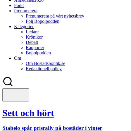
Almedalen2026
Podd
Prenumerera
Prenumerera på vårt nyhetsbrev
Följ Bopolpodden
Kategorier
Ledare
Krönikor
Debatt
Rapporter
Bopolpodden
Om
Om Bostadspolitik.se
Redaktionell policy
Sett och hört
Stabelo spår prisrally på bostäder i vinter