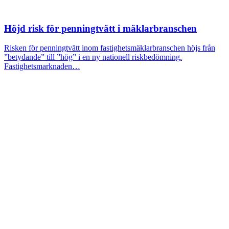
Höjd risk för penningtvätt i mäklarbranschen
Risken för penningtvätt inom fastighetsmäklarbranschen höjs från
”betydande” till ”hög” i en ny nationell riskbedömning.
Fastighetsmarknaden…