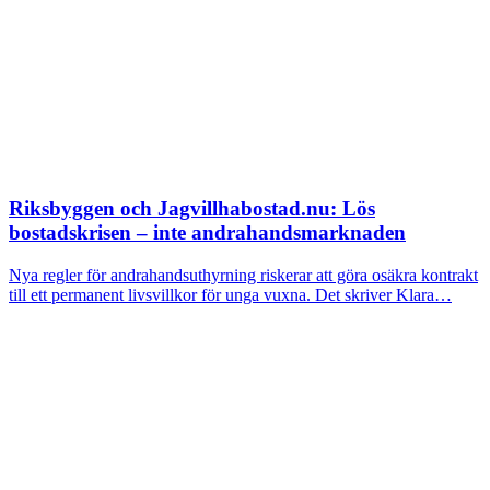
Riksbyggen och Jagvillhabostad.nu: Lös
bostadskrisen – inte andrahandsmarknaden
Nya regler för andrahandsuthyrning riskerar att göra osäkra kontrakt
till ett permanent livsvillkor för unga vuxna. Det skriver Klara…