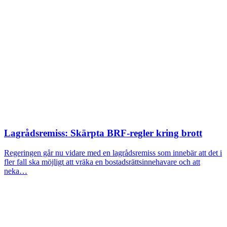
Lagrådsremiss: Skärpta BRF-regler kring brott
Regeringen går nu vidare med en lagrådsremiss som innebär att det i
fler fall ska möjligt att vräka en bostadsrättsinnehavare och att
neka…