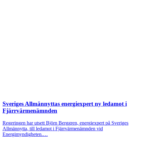
Sveriges Allmännyttas energiexpert ny ledamot i
Fjärrvärmenämnden
Regeringen har utsett Björn Berggren, energiexpert på Sveriges
Allmännytta, till ledamot i Fjärrvärmenämnden vid
Energimyndigheten.…