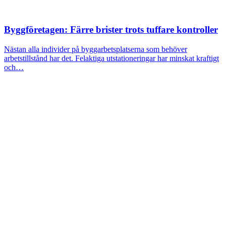
Byggföretagen: Färre brister trots tuffare kontroller
Nästan alla individer på byggarbetsplatserna som behöver
arbetstillstånd har det. Felaktiga utstationeringar har minskat kraftigt
och…