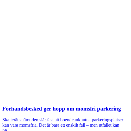
Förhandsbesked ger hopp om momsfri parkering
Skatterättsnämnden slår fast att boendeanknutna parkeringsplatser
kan vara momsfria. Det är bara ett enskilt fall – men utfallet kan
bli…