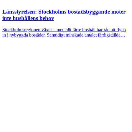
Länsstyrelsen: Stockholms bostadsbyggande möter
inte hushållens behov
Stockholmsregionen växer – men allt färre hushåll har råd att flytta
in i nybyggda bostäder. Samtidigt minskade antalet färdigställda…